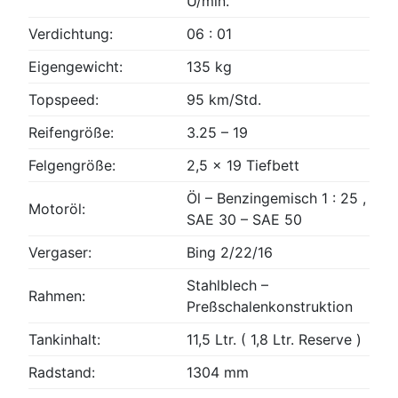
U/min.
Verdichtung:
06 : 01
Eigengewicht:
135 kg
Topspeed:
95 km/Std.
Reifengröße:
3.25 – 19
Felgengröße:
2,5 x 19 Tiefbett
Öl – Benzingemisch 1 : 25 ,
Motoröl:
SAE 30 – SAE 50
Vergaser:
Bing 2/22/16
Stahlblech –
Rahmen:
Preßschalenkonstruktion
Tankinhalt:
11,5 Ltr. ( 1,8 Ltr. Reserve )
Radstand:
1304 mm