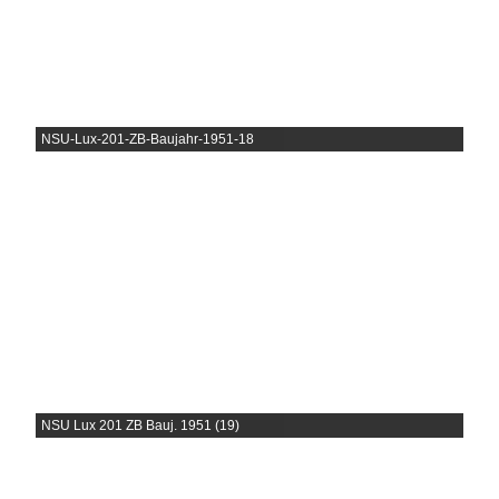
NSU-Lux-201-ZB-Baujahr-1951-18
NSU Lux 201 ZB Bauj. 1951 (19)